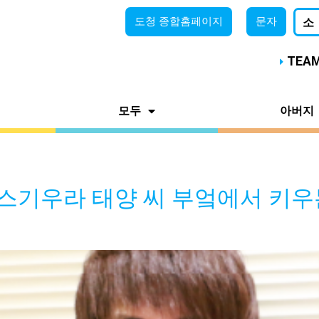
도청
종합홈페이지
문자
소
TEA
모두
아버지
) 스기우라 태양 씨 부엌에서 키