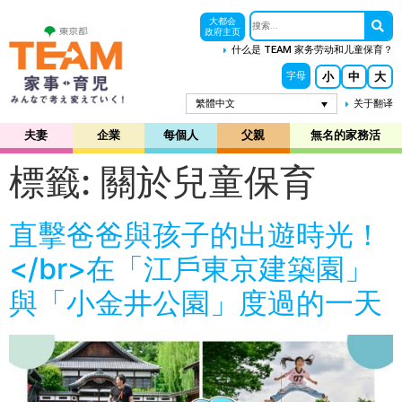
大都会
政府主页
什么是 TEAM 家务劳动和儿童保育？
小
中
大
字母
繁體中文
关于翻译
夫妻
企業
每個人
父親
無名的家務活
標籤:
關於兒童保育
直擊爸爸與孩子的出遊時光！
</br>在「江戶東京建築園」
與「小金井公園」度過的一天