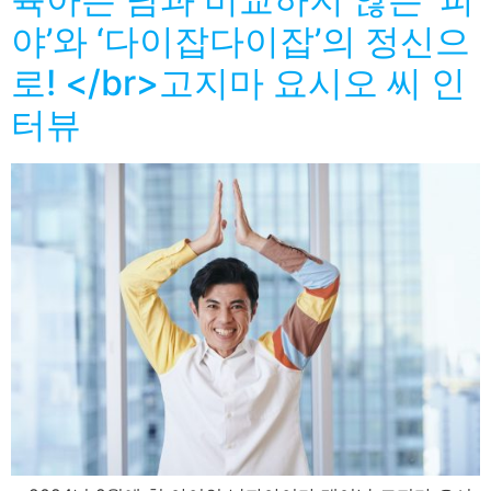
야’와 ‘다이잡다이잡’의 정신으
로! </br>고지마 요시오 씨 인
터뷰