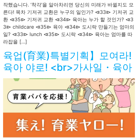
작했습니다. ‘착각’을 알아차리면 당신의 미래가 바뀔지도 모
른다! 목차 기저귀 교환은 누구의 일인가? ⧏33⧐ 기저귀 교
환 ⧏35⧐ 기저귀 교환 ⧏34⧐ 육아는 누가 할 것인가? ⧏3
3⧐ childcare ⧏35⧐ 육아 ⧏34⧐ 도시락 만들기는 엄마의
일? ⧏33⧐ lunch ⧏35⧐ 도시락 ⧏34⧐ 육아는 엄마를 따
라잡을 […]
육업(育業)특별기획】모여라!
육아 야로! <br>가사일・육아