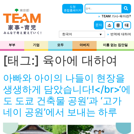
도청
종합홈페이지
TEAM 가사-육아란?
소
중
대
문자
한국어
번역에 대하여
부부
기업
모두
아버지
이름 없는 집안일
[태그:]
육아에 대하여
아빠와 아이의 나들이 현장을
생생하게 담았습니다!</br>‘에
도 도쿄 건축물 공원’과 ‘고가
네이 공원’에서 보내는 하루