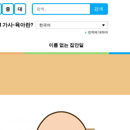
검색
중
대
M 가사-육아란?
한국어
번역에 대하여
이름 없는 집안일