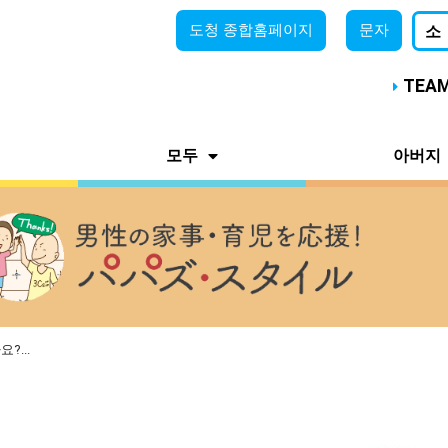
도청
종합홈페이지
문자
소
TEA
모두
아버지
?...